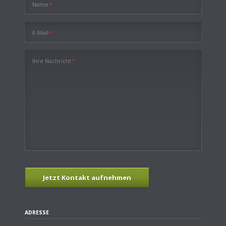
Pflichtfeld
Name
*
Pflichtfeld
E-Mail
*
Pflichtfeld
Ihre Nachricht
*
Jetzt Kontakt aufnehmen
ADRESSE