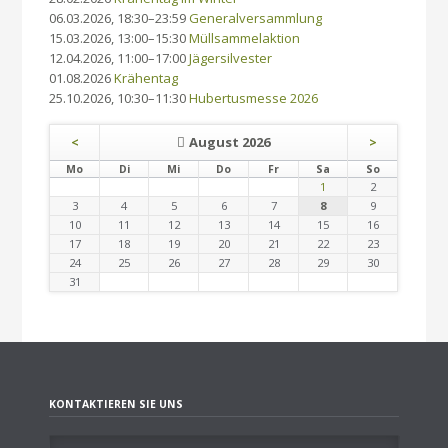
06.03.2026, 18:30–23:59
Generalversammlung
15.03.2026, 13:00–15:30
Müllsammelaktion
12.04.2026, 11:00–17:00
Jägersilvester
01.08.2026
Krähentag
25.10.2026, 10:30–11:30
Hubertusmesse 2026
August 2026
<
>
ntag
enstag
ttwoch
nnerstag
eitag
mstag
nntag
Mo
Di
Mi
Do
Fr
Sa
So
1
2
3
4
5
6
7
8
9
10
11
12
13
14
15
16
17
18
19
20
21
22
23
24
25
26
27
28
29
30
31
KONTAKTIEREN SIE UNS