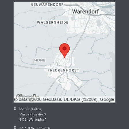
Moritz Nüßing
Merveldtstraße 9
48231 Warendorf
Tel.: 0176 - 23767532