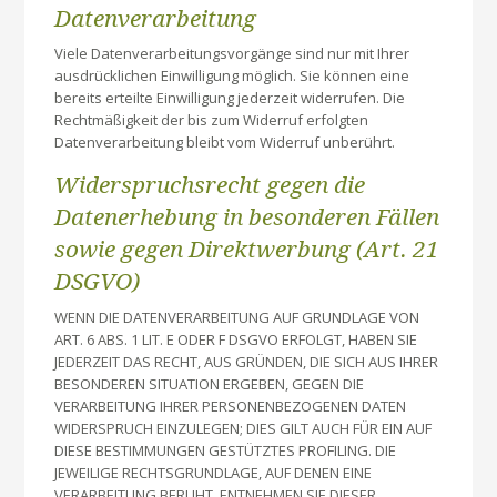
Datenverarbeitung
Viele Datenverarbeitungsvorgänge sind nur mit Ihrer
ausdrücklichen Einwilligung möglich. Sie können eine
bereits erteilte Einwilligung jederzeit widerrufen. Die
Rechtmäßigkeit der bis zum Widerruf erfolgten
Datenverarbeitung bleibt vom Widerruf unberührt.
Widerspruchsrecht gegen die
Datenerhebung in besonderen Fällen
sowie gegen Direktwerbung (Art. 21
DSGVO)
WENN DIE DATENVERARBEITUNG AUF GRUNDLAGE VON
ART. 6 ABS. 1 LIT. E ODER F DSGVO ERFOLGT, HABEN SIE
JEDERZEIT DAS RECHT, AUS GRÜNDEN, DIE SICH AUS IHRER
BESONDEREN SITUATION ERGEBEN, GEGEN DIE
VERARBEITUNG IHRER PERSONENBEZOGENEN DATEN
WIDERSPRUCH EINZULEGEN; DIES GILT AUCH FÜR EIN AUF
DIESE BESTIMMUNGEN GESTÜTZTES PROFILING. DIE
JEWEILIGE RECHTSGRUNDLAGE, AUF DENEN EINE
VERARBEITUNG BERUHT, ENTNEHMEN SIE DIESER